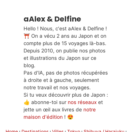
aAlex & Delfine
Hello ! Nous, c'est aAlex & Delfine !
⛩️ On a vécu 2 ans au Japon et on
compte plus de 15 voyages là-bas.
Depuis 2010, on publie nos photos
et illustrations du Japon sur ce
blog.
Pas d'IA, pas de photos récupérées
à droite et à gauche, seulement
notre travail et nos voyages.
Si tu veux découvrir plus de Japon :
👍 abonne-toi sur
nos réseaux
et
jette un œil aux livres de
notre
maison d'édition
! 😍
Home
ı
Destinations
ı
Villes
ı
Tokyo
ı
Shibuya / Harajuku
ı