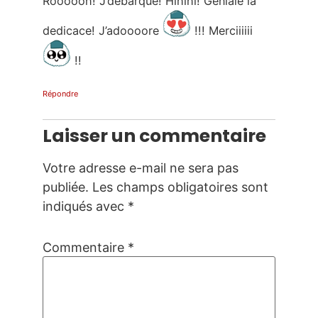
Roooooh! J’debarque! Hihihi! Geniale la
dedicace! J’adoooore
!!! Merciiiiii
!!
Répondre
Laisser un commentaire
Votre adresse e-mail ne sera pas
publiée.
Les champs obligatoires sont
indiqués avec
*
Commentaire
*