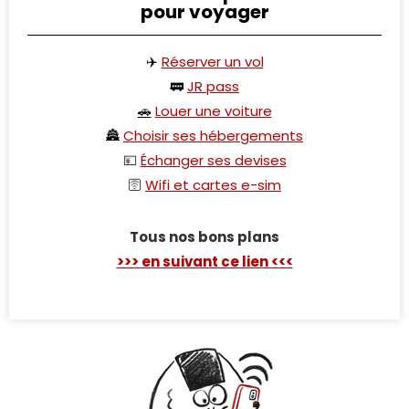
pour voyager
✈️
Réserver un vol
🚃
JR pass
🚗
Louer une voiture
🏯
Choisir ses hébergements
💴
Échanger ses devises
🛜
Wifi et cartes e-sim
Tous nos bons plans
>>> en suivant ce lien <<<