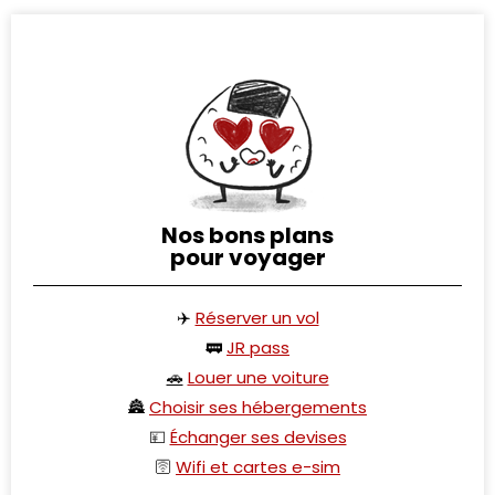
Nos bons plans
pour voyager
✈️
Réserver un vol
🚃
JR pass
🚗
Louer une voiture
🏯
Choisir ses hébergements
💴
Échanger ses devises
🛜
Wifi et cartes e-sim