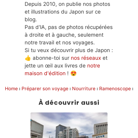
Depuis 2010, on publie nos photos
et illustrations du Japon sur ce
blog.
Pas d'IA, pas de photos récupérées
à droite et à gauche, seulement
notre travail et nos voyages.
Si tu veux découvrir plus de Japon :
👍 abonne-toi sur
nos réseaux
et
jette un œil aux livres de
notre
maison d'édition
! 😍
Home
ı
Préparer son voyage
ı
Nourriture
ı
Ramenoscope
ı
Ramenoscope – Menya Hidamari • 麺やひだまり
À découvrir aussi