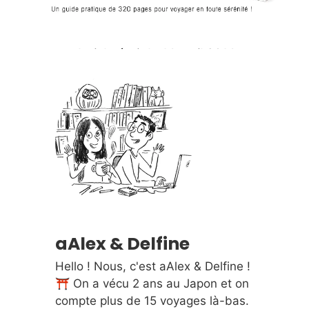
Article écrit le
14 avril 2014
aAlex & Delfine
Hello ! Nous, c'est aAlex & Delfine !
⛩️ On a vécu 2 ans au Japon et on
compte plus de 15 voyages là-bas.