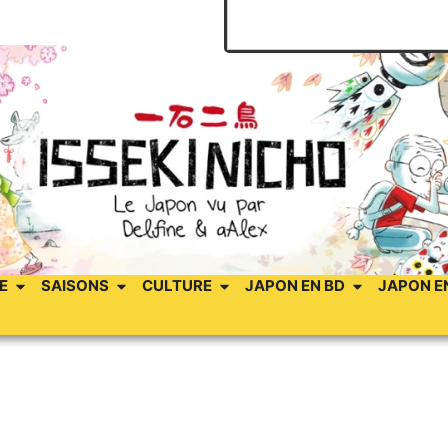
E
SAISONS
CULTURE
JAPON EN BD
JAPON E