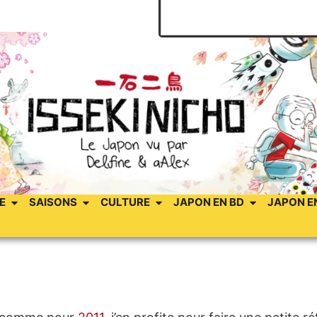
E
SAISONS
CULTURE
JAPON EN BD
JAPON E